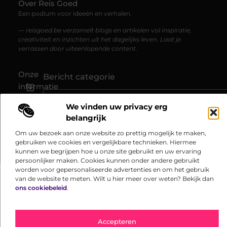
Over Reis Goed
Een podium voor ideeën en verhalen.
— reisgoed.be verzamelt blogs en artikelen vol inspiratie,
creativiteit en inzichten uit het dagelijks leven. Laat je
verrassen door uiteenlopende content.
Onze
Bericht categorie
informatie
Linkbuilding kopen: jouw gids naar hogere online zichtbaarheid
Kan je geld verdienen met een website? Ontdek hoe jij online inkomen opbouwt
We vinden uw privacy erg
belangrijk
Om uw bezoek aan onze website zo prettig mogelijk te maken,
gebruiken we cookies en vergelijkbare technieken. Hiermee
@2025 www.reisgoed.be. All Right Reserved.​
kunnen we begrijpen hoe u onze site gebruikt en uw ervaring
persoonlijker maken. Cookies kunnen onder andere gebruikt
worden voor gepersonaliseerde advertenties en om het gebruik
van de website te meten. Wilt u hier meer over weten? Bekijk dan
ons cookiebeleid
.
Accepteren