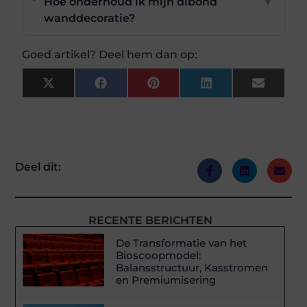
Hoe onderhoud ik mijn dibond
▼
wanddecoratie?
Goed artikel? Deel hem dan op:
X
Facebook
Pinterest
LinkedIn
Email
(Twitter)
Deel dit:
RECENTE BERICHTEN
De Transformatie van het
Bioscoopmodel:
Balansstructuur, Kasstromen
en Premiumisering