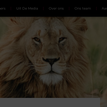
ners
Uit De Media
Over ons
Ons team
Aa