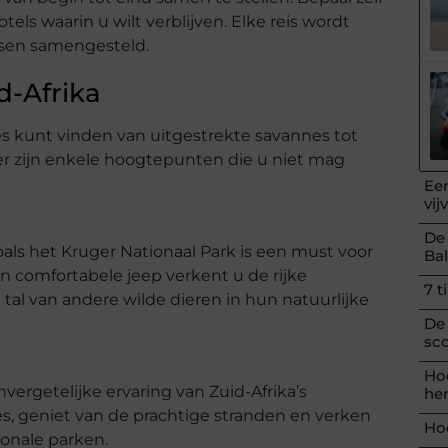
ls waarin u wilt verblijven. Elke reis wordt
nsen samengesteld.
d-Afrika
les kunt vinden van uitgestrekte savannes tot
er zijn enkele hoogtepunten die u niet mag
Een
vij
De
als het Kruger Nationaal Park is een must voor
Ba
n comfortabele jeep verkent u de rijke
7 t
 tal van andere wilde dieren in hun natuurlijke
De
sc
Hoe
ergetelijke ervaring van Zuid-Afrika’s
her
es, geniet van de prachtige stranden en verken
Hoe
onale parken.