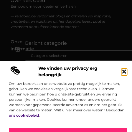
Over Reis Goed
Een podium voor ideeën en verhalen.
— reisgoed.be verzamelt blogs en artikelen vol inspiratie,
creativiteit en inzichten uit het dagelijks leven. Laat je
verrassen door uiteenlopende content.
Onze
Bericht categorie
informatie
Linkbuilding kopen: jouw gids naar hogere online zichtbaarheid
Kan je geld verdienen met een website? Ontdek hoe jij online inkomen opbouwt
We vinden uw privacy erg
belangrijk
Om uw bezoek aan onze website zo prettig mogelijk te maken,
@2025 www.reisgoed.be. All Right Reserved.​
gebruiken we cookies en vergelijkbare technieken. Hiermee
kunnen we begrijpen hoe u onze site gebruikt en uw ervaring
persoonlijker maken. Cookies kunnen onder andere gebruikt
worden voor gepersonaliseerde advertenties en om het gebruik
van de website te meten. Wilt u hier meer over weten? Bekijk dan
ons cookiebeleid
.