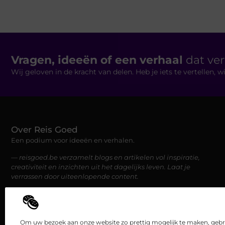
Vragen, ideeën of een verhaal
dat ve
Wij geloven in de kracht van delen. Heb je iets te vertellen,
Over Reis Goed
Een podium voor ideeën en verhalen.
— reisgoed.be verzamelt blogs en artikelen vol inspiratie,
creativiteit en inzichten uit het dagelijks leven. Laat je
verrassen door uiteenlopende content.
Om uw bezoek aan onze website zo prettig mogelijk te maken, gebru