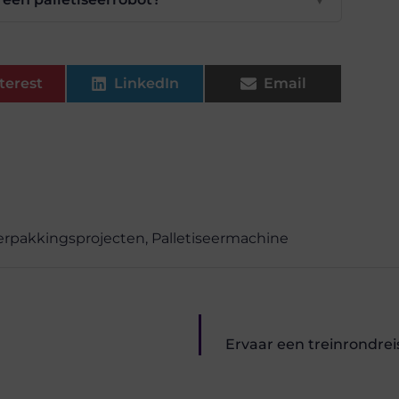
terest
LinkedIn
Email
verpakkingsprojecten
,
Palletiseermachine
Ervaar een treinrondrei