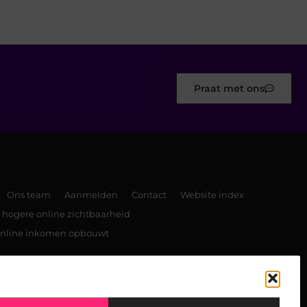
Praat met ons
Ons team
Aanmelden
Contact
Website index
 hogere online zichtbaarheid
 online inkomen opbouwt