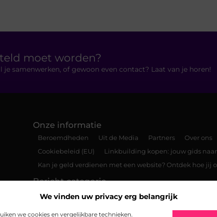
rteld moet worden?
 wil je samenwerken, of gewoon even contact? Laat van je horen!
Onze informatie
Beroemdheden
Uit de Media
Partners
Over ons
Cookiebeleid (EU)
Linkbuilding kopen: jouw gids naar
Kan je geld verdienen met een website? Ontdek hoe jij
Bericht categorie
We vinden uw privacy erg belangrijk
iken we cookies en vergelijkbare technieken.