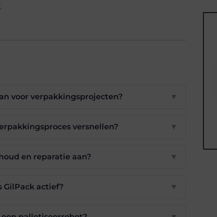
.
an voor verpakkingsprojecten?
▼
erpakkingsproces versnellen?
▼
houd en reparatie aan?
▼
s GilPack actief?
▼
 een palletiseerrobot?
▼