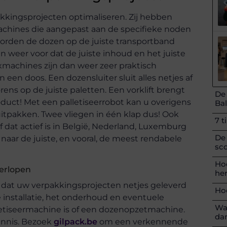
pakkingsprojecten optimaliseren. Zij hebben
chines die aangepast aan de specifieke noden
rden de dozen op de juiste transportband
n weer voor dat de juiste inhoud en het juiste
xmachines zijn dan weer zeer praktisch
een doos. Een dozensluiter sluit alles netjes af
rens op de juiste paletten. Een vorklift brengt
De
oduct! Met een palletiseerrobot kan u overigens
Ba
pakken. Twee vliegen in één klap dus! Ook
7 t
f dat actief is in België, Nederland, Luxemburg
De
 naar de juiste, en vooral, de meest rendabele
sc
Hoe
verlopen
her
voor dat uw verpakkingsprojecten netjes geleverd
Hoe
e installatie, het onderhoud en eventuele
Wa
letiseermachine is of een dozenopzetmachine.
da
ennis. Bezoek
gilpack.be
om een verkennende