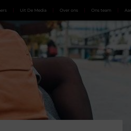
ners
Uit De Media
Over ons
Ons team
Aa