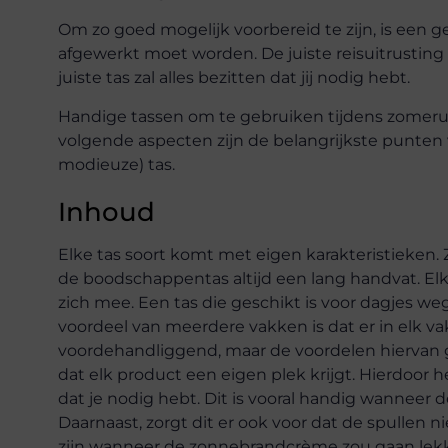
Om zo goed mogelijk voorbereid te zijn, is een ges
afgewerkt moet worden. De juiste reisuitrusting z
juiste tas zal alles bezitten dat jij nodig hebt.
Handige tassen om te gebruiken tijdens zomer
volgende aspecten zijn de belangrijkste punten 
modieuze) tas.
Inhoud
Elke tas soort komt met eigen karakteristieken. 
de boodschappentas altijd een lang handvat. El
zich mee. Een tas die geschikt is voor dagjes w
voordeel van meerdere vakken is dat er in elk va
voordehandliggend, maar de voordelen hiervan ga
dat elk product een eigen plek krijgt. Hierdoor 
dat je nodig hebt. Dit is vooral handig wanneer de
Daarnaast, zorgt dit er ook voor dat de spullen
zijn wanneer de zonnebrandcrème zou gaan lekk