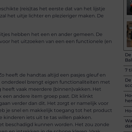
chikte (reis)tas het eerste dat van het lijstje
al het uitje lichter en plezieriger maken. De
uitjes hebben het een en ander gemeen. De
voor het uitzoeken van een een functionele (en
De
Ba
7 t
Zo heeft de handtas altijd een pasjes gleuf en
De
k onderdeel brengt eigen functionaliteiten met
sc
eg heeft vaak meerdere (binnen)vakken. Het
Hoe
k een andere item groep past. Dit klinkt
her
an verder dan dit. Het zorgt er namelijk voor
heb je snel en makkelijk toegang tot het product
Hoe
 kinderen iets uit te tas willen pakken.
Wa
 niet beschadigd kunnen worden. Het zou zonde
da
en en intrekken in de schone kleren. Vaak