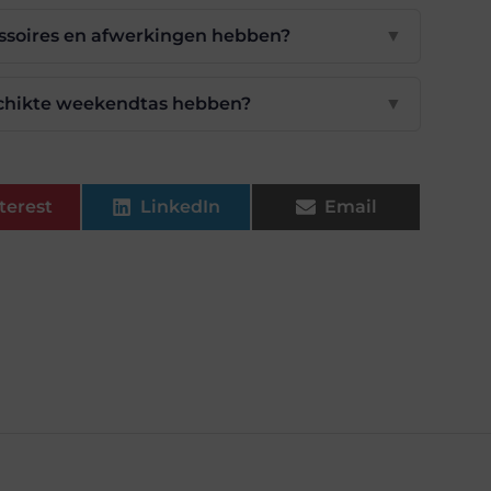
ssoires en afwerkingen hebben?
▼
schikte weekendtas hebben?
▼
terest
LinkedIn
Email