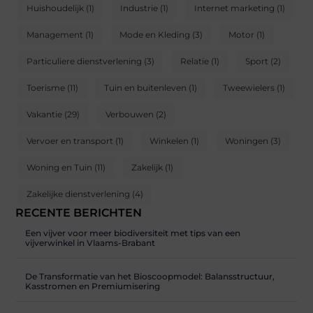
Huishoudelijk
(1)
Industrie
(1)
Internet marketing
(1)
Management
(1)
Mode en Kleding
(3)
Motor
(1)
Particuliere dienstverlening
(3)
Relatie
(1)
Sport
(2)
Toerisme
(11)
Tuin en buitenleven
(1)
Tweewielers
(1)
Vakantie
(29)
Verbouwen
(2)
Vervoer en transport
(1)
Winkelen
(1)
Woningen
(3)
Woning en Tuin
(11)
Zakelijk
(1)
Zakelijke dienstverlening
(4)
RECENTE BERICHTEN
Een vijver voor meer biodiversiteit met tips van een
vijverwinkel in Vlaams-Brabant
De Transformatie van het Bioscoopmodel: Balansstructuur,
Kasstromen en Premiumisering