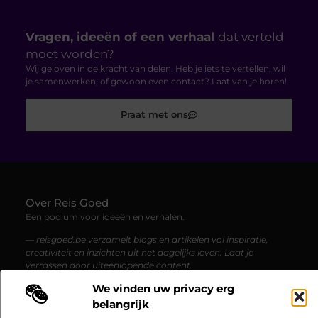
Vragen, ideeën of een verhaal
dat verteld
moet worden?
Wij geloven in de kracht van delen. Heb je iets te vertellen, wil
je samenwerken, of gewoon even contact? Laat van je horen!
Praat met ons
Over Reis Goed
Een podium voor ideeën en verhalen.
— reisgoed.be verzamelt blogs en artikelen vol inspiratie,
creativiteit en inzichten uit het dagelijks leven. Laat je
verrassen door uiteenlopende content.
We vinden uw privacy erg
Onze
belangrijk
Bericht categorie