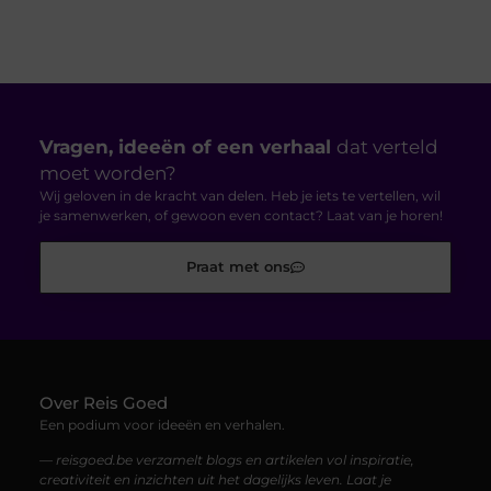
Vragen, ideeën of een verhaal
dat verteld
moet worden?
Wij geloven in de kracht van delen. Heb je iets te vertellen, wil
je samenwerken, of gewoon even contact? Laat van je horen!
Praat met ons
Over Reis Goed
Een podium voor ideeën en verhalen.
— reisgoed.be verzamelt blogs en artikelen vol inspiratie,
creativiteit en inzichten uit het dagelijks leven. Laat je