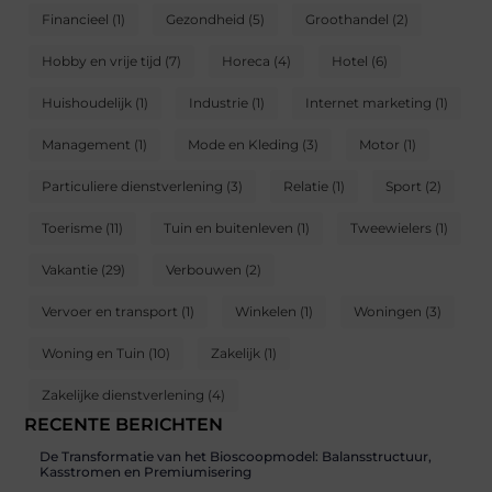
Financieel
(1)
Gezondheid
(5)
Groothandel
(2)
Hobby en vrije tijd
(7)
Horeca
(4)
Hotel
(6)
Huishoudelijk
(1)
Industrie
(1)
Internet marketing
(1)
Management
(1)
Mode en Kleding
(3)
Motor
(1)
Particuliere dienstverlening
(3)
Relatie
(1)
Sport
(2)
Toerisme
(11)
Tuin en buitenleven
(1)
Tweewielers
(1)
Vakantie
(29)
Verbouwen
(2)
Vervoer en transport
(1)
Winkelen
(1)
Woningen
(3)
Woning en Tuin
(10)
Zakelijk
(1)
Zakelijke dienstverlening
(4)
RECENTE BERICHTEN
De Transformatie van het Bioscoopmodel: Balansstructuur,
Kasstromen en Premiumisering