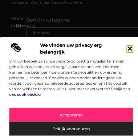
verrassen door uiteenlopende content.
Onze
Bericht categorie
informatie
Linkbuilding kopen: jouw gids naar hogere online zichtbaarheid
Kan je geld verdienen met een website? Ontdek hoe jij online inkomen opbouwt
We vinden uw privacy erg
belangrijk
Om uw bezoek aan onze website zo prettig mogelijk te maken,
@2025 www.reisgoed.be. All Right Reserved.​
gebruiken we cookies en vergelijkbare technieken. Hiermee
kunnen we begrijpen hoe u onze site gebruikt en uw ervaring
persoonlijker maken. Cookies kunnen onder andere gebruikt
worden voor gepersonaliseerde advertenties en om het gebruik
van de website te meten. Wilt u hier meer over weten? Bekijk dan
ons cookiebeleid
.
Accepteren
Bekijk Voorkeuren